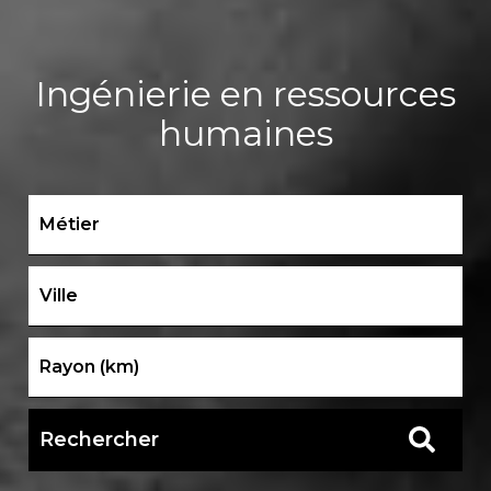
Ingénierie en ressources
humaines
Rayon (km)
Rechercher