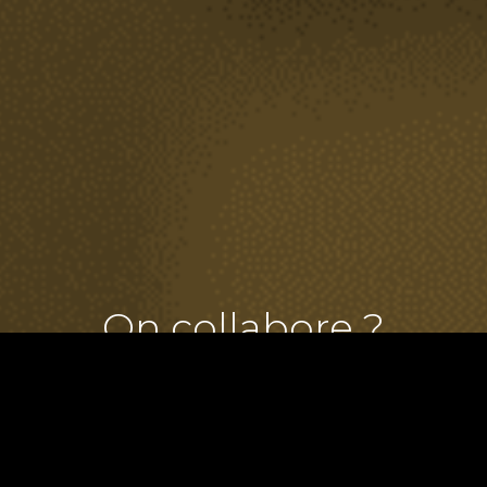
On collabore ?
Créer votre profil candidat