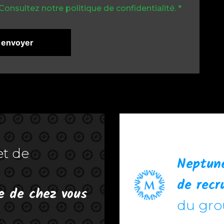
Consultez notre politique de confidentialité
.
*
envoyer
et de
Neptun
de rec
e de chez vous
du gr