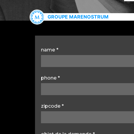
GROUPE MARENOSTRUM
name
*
phone
*
zipcode *