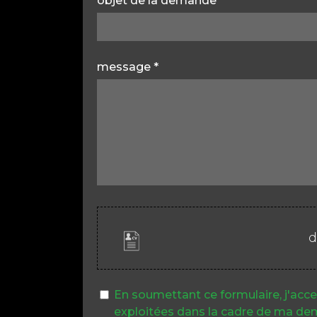
objet de la demande
*
message
*
d
En soumettant ce formulaire, j'acce
exploitées dans la cadre de ma dem