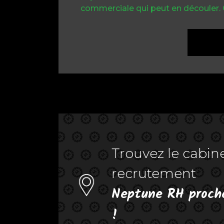
commerciale qui peut en découler.
Trouvez le cabin
recrutement
Neptune RH proch
!