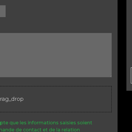
rag_drop
pte que les informations saisies soient
ande de contact et de la relation